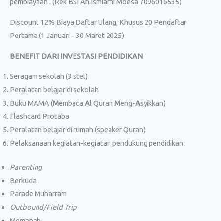
pembiayaan . (Rek BSI An.Ismiarni Moesa 7096016535)
Discount 12% Biaya Daftar Ulang, Khusus 20 Pendaftar
Pertama (1 Januari – 30 Maret 2025)
BENEFIT DARI INVESTASI PENDIDIKAN
Seragam sekolah (3 stel)
Peralatan belajar di sekolah
Buku MAMA (
M
embaca
A
l Quran
M
eng-
A
syikkan)
Flashcard Protaba
Peralatan belajar di rumah (speaker Quran)
Pelaksanaan kegiatan-kegiatan pendukung pendidikan :
Parenting
Berkuda
Parade Muharram
Outbound/Field Trip
Memanah