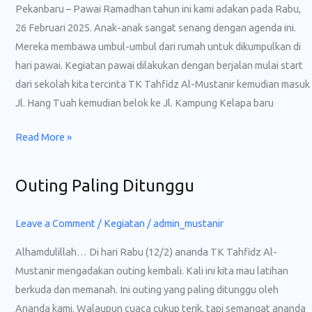
Pekanbaru – Pawai Ramadhan tahun ini kami adakan pada Rabu,
26 Februari 2025. Anak-anak sangat senang dengan agenda ini.
Mereka membawa umbul-umbul dari rumah untuk dikumpulkan di
hari pawai. Kegiatan pawai dilakukan dengan berjalan mulai start
dari sekolah kita tercinta TK Tahfidz Al-Mustanir kemudian masuk
Jl. Hang Tuah kemudian belok ke Jl. Kampung Kelapa baru
Read More »
Outing Paling Ditunggu
Outing
Paling
Ditunggu
Leave a Comment
/
Kegiatan
/
admin_mustanir
Alhamdulillah… Di hari Rabu (12/2) ananda TK Tahfidz Al-
Mustanir mengadakan outing kembali. Kali ini kita mau latihan
berkuda dan memanah. Ini outing yang paling ditunggu oleh
Ananda kami. Walaupun cuaca cukup terik, tapi semangat ananda