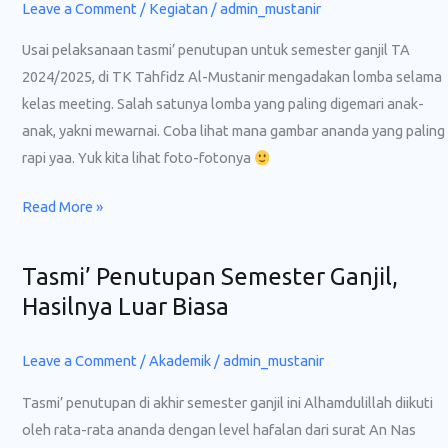
time!
Leave a Comment
/
Kegiatan
/
admin_mustanir
Usai pelaksanaan tasmi’ penutupan untuk semester ganjil TA
2024/2025, di TK Tahfidz Al-Mustanir mengadakan lomba selama
kelas meeting. Salah satunya lomba yang paling digemari anak-
anak, yakni mewarnai. Coba lihat mana gambar ananda yang paling
rapi yaa. Yuk kita lihat foto-fotonya
Read More »
Tasmi’ Penutupan Semester Ganjil,
Tasmi’
Penutupan
Hasilnya Luar Biasa
Semester
Ganjil,
Leave a Comment
/
Akademik
/
admin_mustanir
Hasilnya
Tasmi’ penutupan di akhir semester ganjil ini Alhamdulillah diikuti
Luar
oleh rata-rata ananda dengan level hafalan dari surat An Nas
Biasa