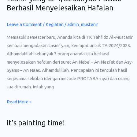
Berhasil Menyelesaikan Hafalan
Leave a Comment
/
Kegiatan
/
admin_mustanir
Memasuki semester baru, Ananda kita di TK Tahfidz Al-Mustanir
kembali mengadakan tasmi’ yang keempat untuk TA 2024/2025.
Alhamdulillah sebanyak 7 orang ananda kita berhasil
menyelesaikan hafalan dari surat An Naba’ – An Nazi’at dan Asy-
Syams – An Naas. Alhamdulillah, Pencapaian ini tentulah hasil
kerjasama sekolah (dengan metode PROTABA-nya) dan orang
tua di rumah. Inilah yang
Read More »
It’s painting time!
It’s
painting