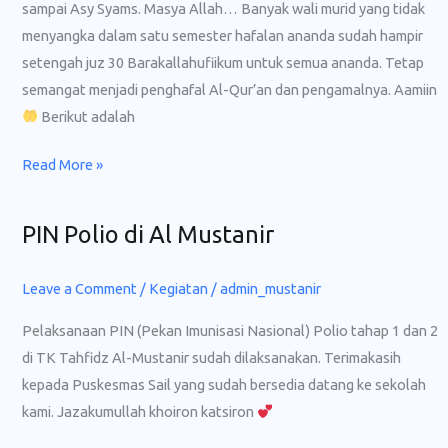
sampai Asy Syams. Masya Allah… Banyak wali murid yang tidak
menyangka dalam satu semester hafalan ananda sudah hampir
setengah juz 30 Barakallahufiikum untuk semua ananda. Tetap
semangat menjadi penghafal Al-Qur’an dan pengamalnya. Aamiin
Berikut adalah
Read More »
PIN Polio di Al Mustanir
PIN
Polio
di
Leave a Comment
/
Kegiatan
/
admin_mustanir
Al
Pelaksanaan PIN (Pekan Imunisasi Nasional) Polio tahap 1 dan 2
Mustanir
di TK Tahfidz Al-Mustanir sudah dilaksanakan. Terimakasih
kepada Puskesmas Sail yang sudah bersedia datang ke sekolah
kami. Jazakumullah khoiron katsiron