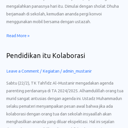
mengalahkan panasnya hari itu. Dimulai dengan sholat Dhuha
berjamaah di sekolah, kemudian ananda pergi konvoi
menggunakan mobil bersama dengan ustazah.
Read More »
Pendidikan itu Kolaborasi
Pendidikan
itu
Kolaborasi
Leave a Comment
/
Kegiatan
/
admin_mustanir
Sabtu (22/2), TK Tahfidz Al-Mustanir mengadakan agenda
parenting perdananya di TA 2024/2025. Alhamdulillah orang tua
murid sangat antusias dengan agenda ini. Ustadz Muhammadun
selaku pemateri menyampaikan pesan awal bahwa jika ada
kolaborasi dengan orang tua dan sekolah insyaallah akan
menghasilkan ananda yang diluar ekspektasi. Hal ini sejalan