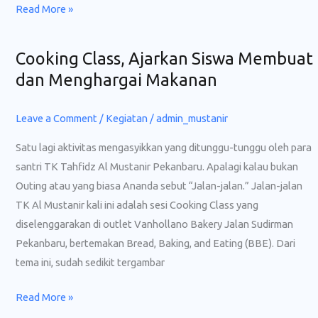
Read More »
Cooking Class, Ajarkan Siswa Membuat
Cooking
Class,
dan Menghargai Makanan
Ajarkan
Siswa
Leave a Comment
/
Kegiatan
/
admin_mustanir
Membuat
Satu lagi aktivitas mengasyikkan yang ditunggu-tunggu oleh para
dan
santri TK Tahfidz Al Mustanir Pekanbaru. Apalagi kalau bukan
Menghargai
Outing atau yang biasa Ananda sebut “Jalan-jalan.” Jalan-jalan
Makanan
TK Al Mustanir kali ini adalah sesi Cooking Class yang
diselenggarakan di outlet Vanhollano Bakery Jalan Sudirman
Pekanbaru, bertemakan Bread, Baking, and Eating (BBE). Dari
tema ini, sudah sedikit tergambar
Read More »