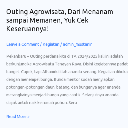
Outing Agrowisata, Dari Menanam
Outing
Agrowisata,
sampai Memanen, Yuk Cek
Dari
Keseruannya!
Menanam
sampai
Leave a Comment
/
Kegiatan
/
admin_mustanir
Memanen,
Pekanbaru – Outing perdana kita di TA 2024/2025 kali ini adalah
Yuk
berkunjung ke Agrowisata Tenayan Raya. Disini kegiatannya padat
Cek
banget. Capek, tapi Alhamdulillah ananda senang. Kegiatan dibuka
Keseruannya!
dengan menempel bunga. Bunda mentor sudah menyiapkan
potongan-potongan daun, batang, dan bunganya agar ananda
merangkainya menjadi bunga yang cantik. Selanjutnya ananda
diajak untuk naik ke rumah pohon. Seru
Read More »