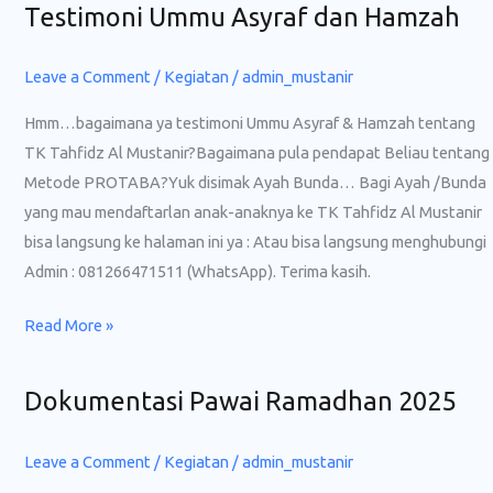
Testimoni Ummu Asyraf dan Hamzah
Skip
Testimoni
to
Ummu
content
Asyraf
Leave a Comment
/
Kegiatan
/
admin_mustanir
dan
Hmm…bagaimana ya testimoni Ummu Asyraf & Hamzah tentang
Hamzah
TK Tahfidz Al Mustanir?Bagaimana pula pendapat Beliau tentang
Metode PROTABA?Yuk disimak Ayah Bunda… Bagi Ayah /Bunda
yang mau mendaftarlan anak-anaknya ke TK Tahfidz Al Mustanir
bisa langsung ke halaman ini ya : Atau bisa langsung menghubungi
Admin : 081266471511 (WhatsApp). Terima kasih.
Read More »
Dokumentasi Pawai Ramadhan 2025
Dokumentasi
Pawai
Ramadhan
Leave a Comment
/
Kegiatan
/
admin_mustanir
2025