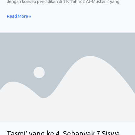
dengan konsep pendidikan di TK Tahfidz Al-Mustanir yang
Read More »
Tasmi’
yang
ke
4,
Sebanyak
7
Siswa
Berhasil
Menyelesaikan
Hafalan
Tasmi’ yang ke 4, Sebanyak 7 Siswa