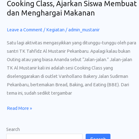
Cooking Class, Ajarkan Siswa Membuat
Cooking
Class,
dan Menghargai Makanan
Ajarkan
Siswa
Leave a Comment
/
Kegiatan
/
admin_mustanir
Membuat
Satu lagi aktivitas mengasyikkan yang ditunggu-tunggu oleh para
dan
santri TK Tahfidz Al Mustanir Pekanbaru. Apalagi kalau bukan
Menghargai
Outing atau yang biasa Ananda sebut “Jalan-jalan.” Jalan-jalan
Makanan
TK Al Mustanir kali ini adalah sesi Cooking Class yang
diselenggarakan di outlet Vanhollano Bakery Jalan Sudirman
Pekanbaru, bertemakan Bread, Baking, and Eating (BBE). Dari
tema ini, sudah sedikit tergambar
Read More »
Search