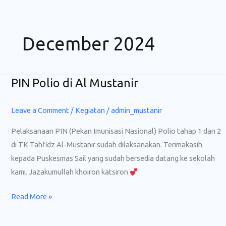
Skip
to
content
December 2024
PIN Polio di Al Mustanir
PIN
Polio
di
Leave a Comment
/
Kegiatan
/
admin_mustanir
Al
Pelaksanaan PIN (Pekan Imunisasi Nasional) Polio tahap 1 dan 2
Mustanir
di TK Tahfidz Al-Mustanir sudah dilaksanakan. Terimakasih
kepada Puskesmas Sail yang sudah bersedia datang ke sekolah
kami. Jazakumullah khoiron katsiron
Read More »