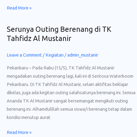
Sekali
Read More »
Jalan
Serunya Outing Berenang di TK
Serunya
Outing
Tahfidz Al Mustanir
Berenang
di
Leave a Comment
/
Kegiatan
/
admin_mustanir
TK
Pekanbaru – Pada Rabu (15/5), TK Tahfidz Al Mustanir
Tahfidz
mengadakan outing berenang lagi, kali ini di Sentosa Waterboom
Al
Pekanbaru. Di TK Tahfidz Al Mustanir, selain aktifitas beklajar
Mustanir
dikelas, juga ada kegitan outing salahsatunya berenang ini. Semua
Ananda TK Al Mustanir sangat bersemangat mengikuti outing
berenang ini. Alhamdulillah semua siswa/i berenang tetap dalam
kondisi menutup aurat
Read More »