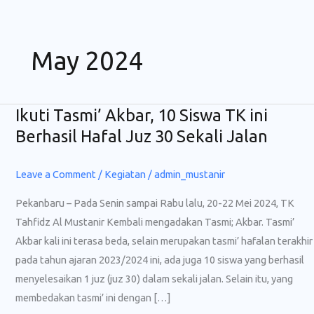
Skip
to
content
May 2024
Ikuti Tasmi’ Akbar, 10 Siswa TK ini
Ikuti
Tasmi’
Berhasil Hafal Juz 30 Sekali Jalan
Akbar,
10
Leave a Comment
/
Kegiatan
/
admin_mustanir
Siswa
Pekanbaru – Pada Senin sampai Rabu lalu, 20-22 Mei 2024, TK
TK
Tahfidz Al Mustanir Kembali mengadakan Tasmi; Akbar. Tasmi’
ini
Akbar kali ini terasa beda, selain merupakan tasmi’ hafalan terakhir
Berhasil
pada tahun ajaran 2023/2024 ini, ada juga 10 siswa yang berhasil
Hafal
menyelesaikan 1 juz (juz 30) dalam sekali jalan. Selain itu, yang
Juz
membedakan tasmi’ ini dengan […]
30