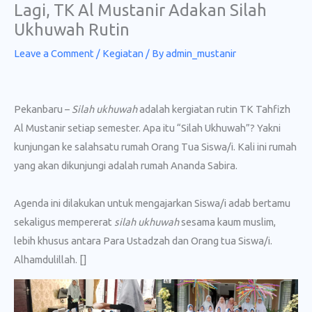
Lagi, TK Al Mustanir Adakan Silah
Skip
Ukhuwah Rutin
to
content
Leave a Comment
/
Kegiatan
/ By
admin_mustanir
Pekanbaru –
Silah ukhuwah
adalah kergiatan rutin TK Tahfizh
Al Mustanir setiap semester. Apa itu “Silah Ukhuwah”? Yakni
kunjungan ke salahsatu rumah Orang Tua Siswa/i. Kali ini rumah
yang akan dikunjungi adalah rumah Ananda Sabira.
Agenda ini dilakukan untuk mengajarkan Siswa/i adab bertamu
sekaligus mempererat
silah ukhuwah
sesama kaum muslim,
lebih khusus antara Para Ustadzah dan Orang tua Siswa/i.
Alhamdulillah. []