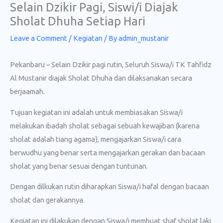
Selain Dzikir Pagi, Siswi/i Diajak
Skip
Sholat Dhuha Setiap Hari
to
content
Leave a Comment
/
Kegiatan
/ By
admin_mustanir
Pekanbaru – Selain Dzikir pagi rutin, Seluruh Siswa/i TK Tahfidz
Al Mustanir diajak Sholat Dhuha dan dilaksanakan secara
berjaamah.
Tujuan kegiatan ini adalah untuk membiasakan Siswa/i
melakukan ibadah sholat sebagai sebuah kewajiban (karena
sholat adalah tiang agama), mengajarkan Siswa/i cara
berwudhu yang benar serta mengajarkan gerakan dan bacaan
sholat yang benar sesuai dengan tuntunan.
Dengan dilkukan rutin diharapkan Siswa/i hafal dengan bacaan
sholat dan gerakannya.
Kegiatan ini dilakukan dengan Siswa/i membuat shaf sholat laki