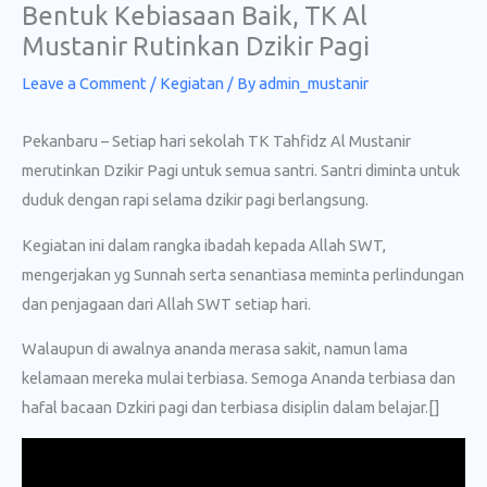
Bentuk Kebiasaan Baik, TK Al
Skip
Mustanir Rutinkan Dzikir Pagi
to
content
Leave a Comment
/
Kegiatan
/ By
admin_mustanir
Pekanbaru – Setiap hari sekolah TK Tahfidz Al Mustanir
merutinkan Dzikir Pagi untuk semua santri. Santri diminta untuk
duduk dengan rapi selama dzikir pagi berlangsung.
Kegiatan ini dalam rangka ibadah kepada Allah SWT,
mengerjakan yg Sunnah serta senantiasa meminta perlindungan
dan penjagaan dari Allah SWT setiap hari.
Walaupun di awalnya ananda merasa sakit, namun lama
kelamaan mereka mulai terbiasa. Semoga Ananda terbiasa dan
hafal bacaan Dzkiri pagi dan terbiasa disiplin dalam belajar.[]